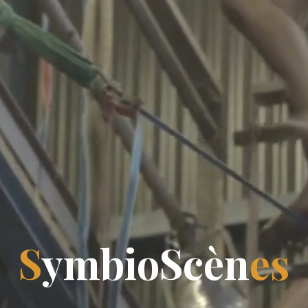
S
y
m
b
i
o
S
c
è
n
e
s